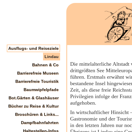
Ausflugs- und Reiseziele
Lindau
Die mittelalterliche Altstad
Bahnen & Co
drittgrößten See Mitteleuro
Barrierefreie Museen
führen. Erstmals erwähnt wir
Barrierefreie Touristik
bestandene Insel hingewiese
Zeit, als diese freie Reichs
Baumwipfelpfade
Privilegien infolge der Fra
Bot.Gärten & Glashäuser
aufgehoben.
Bücher zu Reise & Kultur
In wirtschaftlicher Hinsicht
Broschüren & Links...
Gastronomie und der Tourism
Dampfbahnfahrten
in den letzten Jahren nur n
Haltestellen-Infos
Übrigens ist Lindau eine Gr