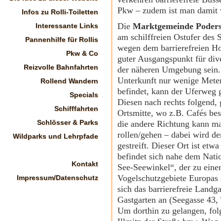
Pkw – zudem ist man damit v
Infos zu Rolli-Toiletten
Die
Marktgemeinde Poders
Interessante Links
am schilffreien Ostufer des 
Pannenhilfe für Rollis
wegen dem barrierefreien H
Pkw & Co
guter Ausgangspunkt für di
Reizvolle Bahnfahrten
der näheren Umgebung sein. 
Unterkunft nur wenige Meter
Rollend Wandern
befindet, kann der Uferweg g
Specials
Diesen nach rechts folgend,
Schifffahrten
Ortsmitte, wo z.B. Cafés be
Schlösser & Parks
die andere Richtung kann ma
rollen/gehen – dabei wird de
Wildparks und Lehrpfade
gestreift. Dieser Ort ist etw
befindet sich nahe dem Nati
Kontakt
See-Seewinkel“, der zu eine
Vogelschutzgebiete Europas z
Impressum/Datenschutz
sich das barrierefreie Landg
Gastgarten an (Seegasse 43,
Um dorthin zu gelangen, fo