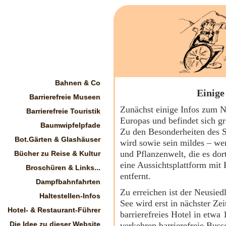
Bahnen & Co
Einige
Barrierefreie Museen
Zunächst einige Infos zum N
Barrierefreie Touristik
Europas und befindet sich gr
Baumwipfelpfade
Zu den Besonderheiten des Se
Bot.Gärten & Glashäuser
wird sowie sein mildes – we
und Pflanzenwelt, die es dort
Bücher zu Reise & Kultur
eine Aussichtsplattform mit
Broschüren & Links...
entfernt.
Dampfbahnfahrten
Zu erreichen ist der Neusie
Haltestellen-Infos
See wird erst in nächster Zei
Hotel- & Restaurant-Führer
barrierefreies Hotel in etwa
Die Idee zu dieser Website
verkehren barrierefreie Buss