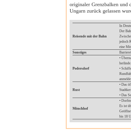
originaler Grenzbalken und 
Ungarn zurück gelassen wur
In Deuts
Der Bahn
Reisende mit der Bahn
Zwischen
jedoch 
eine Mit
Sonstiges
Barriere
• Überna
herlinde
Podersdorf
• Schiff
Rundfah
anmelde
• Das öf
Rust
Stadtker
• Das Se
• Dorfm
Es ist ü
Mönchhof
Geöffnet
bis 18 U