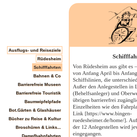
Ausflugs- und Reiseziele
Schifffa
Rüdesheim
Von Rüdesheim aus gibt es –
Schifffahrten
von Anfang April bis Anfan
Bahnen & Co
Schiffslinien, die unterschied
Barrierefreie Museen
Außer den Anlegestellen in 
(Behelfsanleger) und Oberwes
Barrierefreie Touristik
übrigen barrierefrei zugängl
Baumwipfelpfade
Einzelheiten wie den Fahrpla
Bot.Gärten & Glashäuser
Link [https://www.bingen-
Bücher zu Reise & Kultur
ruedesheimer.de/home/]. Auf
der 12 Anlegestellen wird je
Broschüren & Links...
eingegangen.
Dampfbahnfahrten