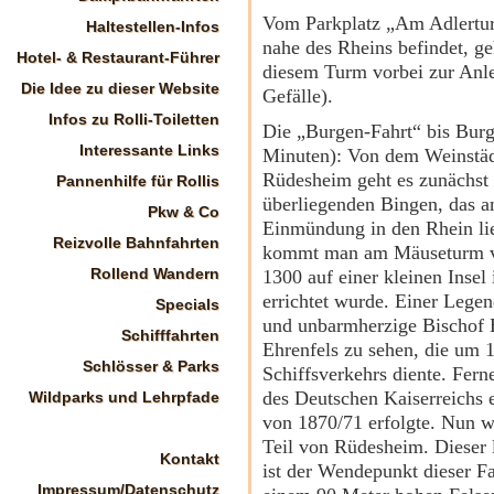
Vom Parkplatz „Am Adlertur
Haltestellen-Infos
nahe des Rheins befindet, ge
Hotel- & Restaurant-Führer
diesem Turm vorbei zur Anleg
Die Idee zu dieser Website
Gefälle).
Infos zu Rolli-Toiletten
Die „Burgen-Fahrt“ bis Burg
Interessante Links
Minuten): Von dem Weinstä
Rüdesheim geht es zunächst
Pannenhilfe für Rollis
überliegenden Bingen, das a
Pkw & Co
Einmündung in den Rhein li
Reizvolle Bahnfahrten
kommt man am Mäuseturm v
Rollend Wandern
1300 auf einer kleinen Insel
errichtet wurde. Einer Lege
Specials
und unbarmherzige Bischof H
Schifffahrten
Ehrenfels zu sehen, die um 1
Schlösser & Parks
Schiffsverkehrs diente. Fer
des Deutschen Kaiserreichs 
Wildparks und Lehrpfade
von 1870/71 erfolgte. Nun w
Teil von Rüdesheim. Dieser l
Kontakt
ist der Wendepunkt dieser Fa
Impressum/Datenschutz