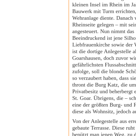
kleinen Insel im Rhein im Ja
Bauwerk mit Turm errichten,
Wehranlage diente. Danach w
Rheinseite gelegen – mit sein
angesteuert. Nun nimmt das S
Beeindruckend ist jene Silho
Liebfrauenkirche sowie der
ist die dortige Anlegestelle a
Goarshausen, doch zuvor wi
gefährlichsten Flussabschnit
zufolge, soll die blonde Sch
so verzaubert haben, dass s
thront die Burg Katz, die um
Privatbesitz und beherbergt
St. Goar. Übrigens, die – sc
eine der größten Burg- und F
diese als Wohnsitz, jedoch a
Von der Anlegestelle aus er
gebaute Terrasse. Diese ruht
benützt man jenen Weg, zu de