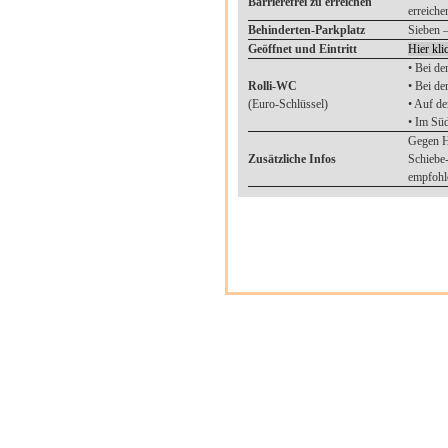
Barrierefrei zu erreichen
erreiche
Behinderten-Parkplatz
Sieben –
Geöffnet und Eintritt
Hier kli
• Bei de
Rolli-WC
• Bei de
(Euro-Schlüssel)
• Auf d
• Im Sü
Gegen Hi
Zusätzliche Infos
Schiebe-
empfohl