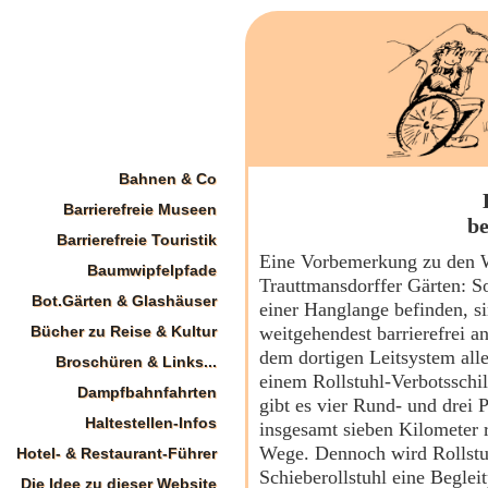
Bahnen & Co
Barrierefreie Museen
be
Barrierefreie Touristik
Eine Vorbemerkung zu den 
Baumwipfelpfade
Trauttmansdorffer Gärten: So
Bot.Gärten & Glashäuser
einer Hanglange befinden, s
Bücher zu Reise & Kultur
weitgehendest barrierefrei a
dem dortigen Leitsystem all
Broschüren & Links...
einem Rollstuhl-Verbotsschi
Dampfbahnfahrten
gibt es vier Rund- und drei
Haltestellen-Infos
insgesamt sieben Kilometer r
Wege. Dennoch wird Rollstu
Hotel- & Restaurant-Führer
Schieberollstuhl eine Beglei
Die Idee zu dieser Website