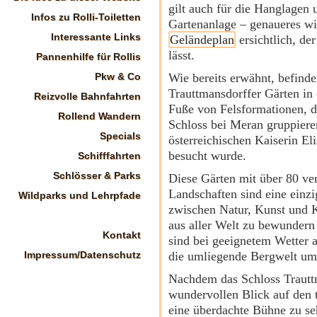
gilt auch für die Hanglagen 
Infos zu Rolli-Toiletten
Gartenanlage – genaueres wi
Interessante Links
Geländeplan
ersichtlich, de
lässt.
Pannenhilfe für Rollis
Pkw & Co
Wie bereits erwähnt, befinde
Trauttmansdorffer Gärten in
Reizvolle Bahnfahrten
Fuße von Felsformationen, 
Rollend Wandern
Schloss bei Meran gruppiere
Specials
österreichischen Kaiserin El
besucht wurde.
Schifffahrten
Schlösser & Parks
Diese Gärten mit über 80 ve
Landschaften sind eine einzi
Wildparks und Lehrpfade
zwischen Natur, Kunst und K
aus aller Welt zu bewundern
Kontakt
sind bei geeignetem Wetter 
Impressum/Datenschutz
die umliegende Bergwelt um
Nachdem das Schloss Trauttm
wundervollen Blick auf den 
eine überdachte Bühne zu se