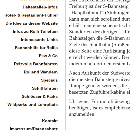
Freiburg ist der S-Bahnsteig
Haltestellen-Infos
„Hauptbahnhof“ (Stühlinger B
Hotel- & Restaurant-Führer
kann man sich scrollend dur
Die Idee zu dieser Website
erhält man eine schematisch
Standorten der dortigen Lif
Infos zu Rolli-Toiletten
Bahnsteigen die S-Bahnen a
Interessante Links
Ziele der Stadtbahn (Straße
Pannenhilfe für Rollis
diese Seite eine Auflistung
Pkw & Co
erreicht werden können. Der 
indem man dort den ersten Li
Reizvolle Bahnfahrten
Rollend Wandern
Nach Auskunft der Südwestde
die meisten Bahnsteige nive
Specials
Rampe genutzt werden, die j
Schifffahrten
besetzten Zugführerkabine ei
Schlösser & Parks
Übrigens: Für mobilitätsein
Wildparks und Lehrpfade
benötigen, ist es empfehlen
anzumelden.
Kontakt
Impressum/Datenschutz