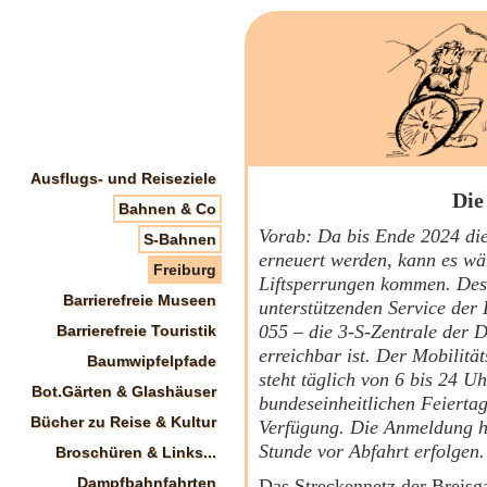
Ausflugs- und Reiseziele
Die
Bahnen & Co
Vorab: Da bis Ende 2024 die
S-Bahnen
erneuert werden, kann es wä
Freiburg
Liftsperrungen kommen. Desh
Barrierefreie Museen
unterstützenden Service der
055 – die 3-S-Zentrale der 
Barrierefreie Touristik
erreichbar ist. Der Mobilitä
Baumwipfelpfade
steht täglich von 6 bis 24 U
Bot.Gärten & Glashäuser
bundeseinheitlichen Feierta
Bücher zu Reise & Kultur
Verfügung. Die Anmeldung hi
Stunde vor Abfahrt erfolgen.
Broschüren & Links...
Dampfbahnfahrten
Das Streckennetz der Breisg