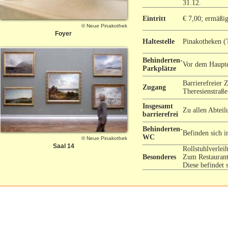
31.12.
Eintritt
€ 7,00; ermäßig
© Neue Pinakothek
Foyer
Haltestelle
Pinakotheken (
Behinderten-
Vor dem Haupte
Parkplätze
Barrierefreier 
Zugang
Theresienstraße
Insgesamt
Zu allen Abteil
barrierefrei
Behinderten-
Befinden sich 
WC
© Neue Pinakothek
Saal 14
Rollstuhlverle
Besonderes
Zum Restaurant
Diese befindet