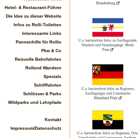
Brandenburg
Hotel- & Restaurant-Führer
Die Idee zu dieser Website
Infos zu Rolli-Toiletten
Interessante Links
U.a. barrierefreie Infos zu Ausflugsziele,
Pannenhilfe für Rollis
Wandern und Strandzugänge:
Meck-
Pom
Pkw & Co
Reizvolle Bahnfahrten
Rollend Wandern
Specials
Schifffahrten
U.a. barrierefreie Infos zu Regionen,
Ausflugstipps und Unterkünfte:
Schlösser & Parks
Rheinland-Pfalz
Wildparks und Lehrpfade
Kontakt
Impressum/Datenschutz
U.a. barrierefreie Infos zu Regionen, Orte
Unterkünfte und Gastronomie:
Sachsen-