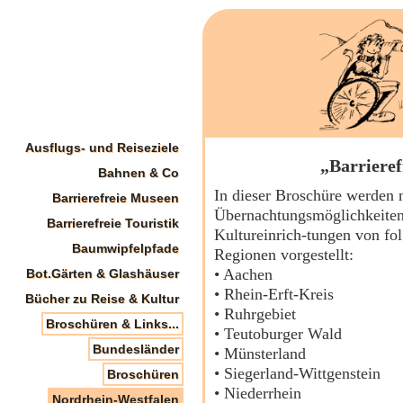
Ausflugs- und Reiseziele
„Barrieref
Bahnen & Co
In dieser Broschüre werden n
Barrierefreie Museen
Übernachtungsmöglichkeiten
Barrierefreie Touristik
Kultureinrich-tungen von fo
Baumwipfelpfade
Regionen vorgestellt:
• Aachen
Bot.Gärten & Glashäuser
• Rhein-Erft-Kreis
Bücher zu Reise & Kultur
• Ruhrgebiet
Broschüren & Links...
• Teutoburger Wald
Bundesländer
• Münsterland
• Siegerland-Wittgenstein
Broschüren
• Niederrhein
Nordrhein-Westfalen