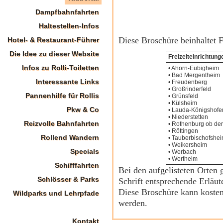
Dampfbahnfahrten
Haltestellen-Infos
Diese Broschüre beinhaltet F
Hotel- & Restaurant-Führer
Die Idee zu dieser Website
Freizeiteinrichtung
Infos zu Rolli-Toiletten
• Ahorn-Eubigheim
• Bad Mergentheim
Interessante Links
• Freudenberg
• Großrinderfeld
Pannenhilfe für Rollis
• Grünsfeld
• Külsheim
Pkw & Co
• Lauda-Königshofe
• Niederstetten
Reizvolle Bahnfahrten
• Rothenburg ob der
• Röttingen
Rollend Wandern
• Tauberbischofshe
• Weikersheim
Specials
• Werbach
• Wertheim
Schifffahrten
Bei den aufgelisteten Orten g
Schlösser & Parks
Schrift entsprechende Erläut
Diese Broschüre kann koste
Wildparks und Lehrpfade
werden.
Kontakt