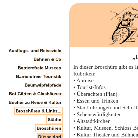
Ausflugs- und Reiseziele
„D
Bahnen & Co
In dieser Broschüre gibt es 
Barrierefreie Museen
Rubriken:
Barrierefreie Touristik
• Anreise
Baumwipfelpfade
• Tourist-Infos
• Überachten (Plan)
Bot.Gärten & Glashäuser
• Essen und Trinken
Bücher zu Reise & Kultur
• Stadtführungen und Schifff
Broschüren & Links...
• Sehenswürdigkeiten
Städte
• Altstadtkirchen
• Kultur, Museen, Schloss B
Broschüren
• Kultur Theater und Bühne
Düsseldorf