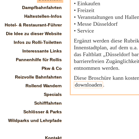
• Einkaufen
Dampfbahnfahrten
• Freizeit
Haltestellen-Infos
• Veranstaltungen und Halle
• Messe Düsseldorf
Hotel- & Restaurant-Führer
• Service
Die Idee zu dieser Website
Ergänzt werden diese Rubrik
Infos zu Rolli-Toiletten
Innenstadtplan, auf dem u.a.
Interessante Links
das Faltblatt „Düsseldorf ba
Pannenhilfe für Rollis
barrierefreien Zugänglichkei
entnommen werden.
Pkw & Co
Reizvolle Bahnfahrten
Diese Broschüre kann kostenl
downloaden
.
Rollend Wandern
Specials
Schifffahrten
Schlösser & Parks
Wildparks und Lehrpfade
Kontakt