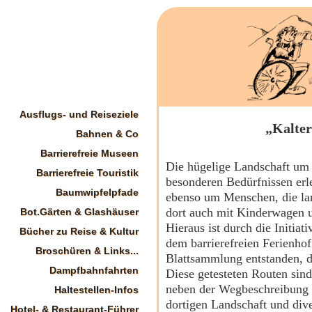
Ausflugs- und Reiseziele
„Kalter
Bahnen & Co
Barrierefreie Museen
Die hügelige Landschaft um 
Barrierefreie Touristik
besonderen Bedürfnissen erl
Baumwipfelpfade
ebenso um Menschen, die la
dort auch mit Kinderwagen u
Bot.Gärten & Glashäuser
Hieraus ist durch die Initi
Bücher zu Reise & Kultur
dem barrierefreien Ferienhof
Broschüren & Links...
Blattsammlung entstanden, d
Dampfbahnfahrten
Diese getesteten Routen sin
neben der Wegbeschreibung 
Haltestellen-Infos
dortigen Landschaft und di
Hotel- & Restaurant-Führer