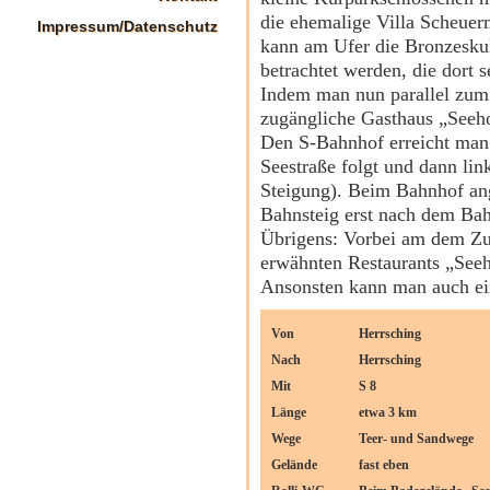
die ehemalige Villa Scheuer
Impressum/Datenschutz
kann am Ufer die Bronzesku
betrachtet werden, die dort s
Indem man nun parallel zum 
zugängliche Gasthaus „Seeho
Den S-Bahnhof erreicht man
Seestraße folgt und dann lin
Steigung). Beim Bahnhof an
Bahnsteig erst nach dem Bahn
Übrigens: Vorbei am dem Zuga
erwähnten Restaurants „Seeh
Ansonsten kann man auch e
Von
Herrsching
Nach
Herrsching
Mit
S 8
Länge
etwa 3 km
Wege
Teer- und Sandwege
Gelände
fast eben