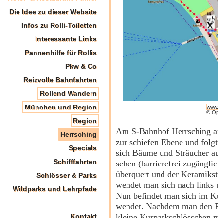
Die Idee zu dieser Website
Infos zu Rolli-Toiletten
Interessante Links
Pannenhilfe für Rollis
Pkw & Co
Reizvolle Bahnfahrten
Rollend Wandern
München und Region
www.
© Op
Region
Am S-Bahnhof Herrsching a
Herrsching
zur schiefen Ebene und fol
Specials
sich Bäume und Sträucher aus
Schifffahrten
sehen (barrierefrei zugängli
überquert und der Keramikst
Schlösser & Parks
wendet man sich nach links 
Wildparks und Lehrpfade
Nun befindet man sich im Ku
wendet. Nachdem man den Pa
kleine Kurparkschlösschen m
Kontakt