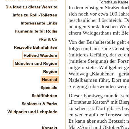
Forsthaus Kaste
Die Idee zu dieser Website
In dem einstigen Straßendor
sich noch vor etwa 100 Jahr
Infos zu Rolli-Toiletten
beschaulicher Löschteich. D
Interessante Links
heutigen vorstädtischen Woh
Pannenhilfe für Rollis
einem Waldgasthaus mit Bier
Pkw & Co
Von der Bushaltestelle geht 
Reizvolle Bahnfahrten
folgen und am Ende Gehstei
(mittleres Gefälle), der zu 
Rollend Wandern
(mittlere Steigung) der Fors
München und Region
aufgeforstetes Waldgebiet g
Region
Waldweg „Klaußener – geräu
Neuried
Nadelbäumen führt. Dort mus
Steigung) überwunden werd
Specials
Dieser Forstweg mündet schl
Schifffahrten
„Forsthaus Kasten“ mit Bierg
Schlösser & Parks
zu sehen ist. Dort gibt es b
Wildparks und Lehrpfade
entweder auf der Terrasse ser
Es kann aber auch Brotzeit 
März/April und Oktober/Nov
Kontakt