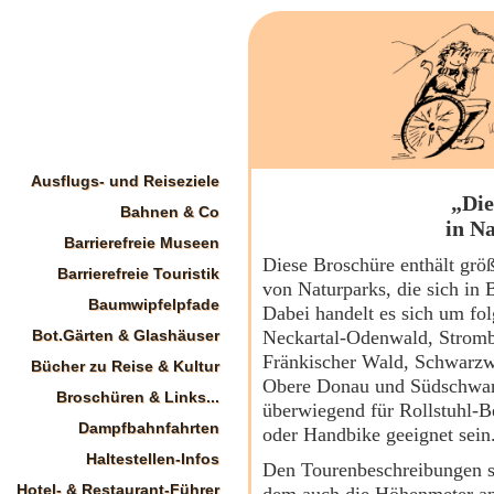
Ausflugs- und Reiseziele
„Die
Bahnen & Co
in N
Barrierefreie Museen
Diese Broschüre enthält größ
Barrierefreie Touristik
von Naturparks, die sich in
Baumwipfelpfade
Dabei handelt es sich um fo
Bot.Gärten & Glashäuser
Neckartal-Odenwald, Stromb
Fränkischer Wald, Schwarzw
Bücher zu Reise & Kultur
Obere Donau und Südschwarz
Broschüren & Links...
überwiegend für Rollstuhl-B
Dampfbahnfahrten
oder Handbike geeignet sein
Haltestellen-Infos
Den Tourenbeschreibungen sch
Hotel- & Restaurant-Führer