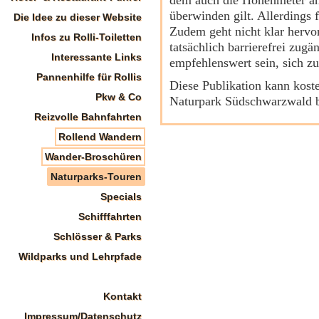
dem auch die Höhenmeter an
überwinden gilt. Allerdings
Die Idee zu dieser Website
Zudem geht nicht klar hervo
Infos zu Rolli-Toiletten
tatsächlich barrierefrei zugä
Interessante Links
empfehlenswert sein, sich z
Pannenhilfe für Rollis
Diese Publikation kann kos
Pkw & Co
Naturpark Südschwarzwald b
Reizvolle Bahnfahrten
Rollend Wandern
Wander-Broschüren
Naturparks-Touren
Specials
Schifffahrten
Schlösser & Parks
Wildparks und Lehrpfade
Kontakt
Impressum/Datenschutz