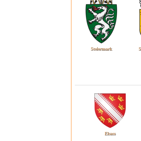
Steiermark
S
Elsass